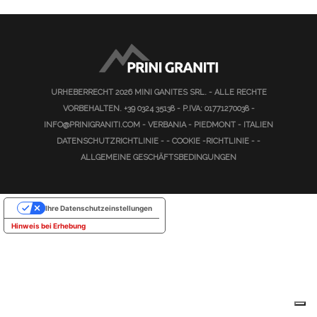
URHEBERRECHT 2026
MINI GANITES SRL.
- ALLE RECHTE
VORBEHALTEN.
+39 0324 35138
- P.IVA: 01771270038 -
INFO@PRINIGRANITI.COM
- VERBANIA - PIEDMONT - ITALIEN
DATENSCHUTZRICHTLINIE
- -
COOKIE -RICHTLINIE
- -
ALLGEMEINE GESCHÄFTSBEDINGUNGEN
Ihre Datenschutzeinstellungen
Hinweis bei Erhebung