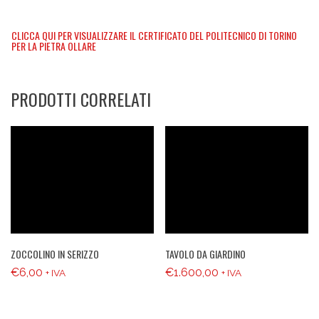
CLICCA QUI PER VISUALIZZARE IL CERTIFICATO DEL POLITECNICO DI TORINO
PER LA PIETRA OLLARE
PRODOTTI CORRELATI
ZOCCOLINO IN SERIZZO
TAVOLO DA GIARDINO
€
6,00
€
1.600,00
+ IVA
+ IVA