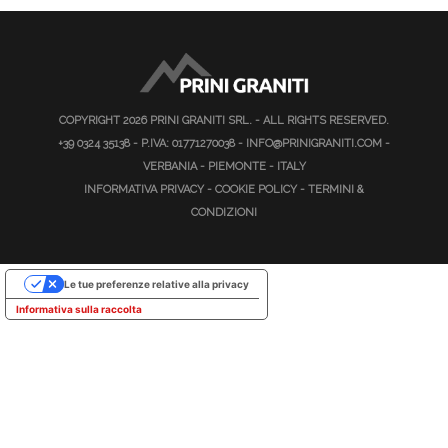
COPYRIGHT 2026
PRINI GRANITI SRL.
- ALL RIGHTS RESERVED.
+39 0324 35138
- P.IVA: 01771270038 -
INFO@PRINIGRANITI.COM
-
VERBANIA - PIEMONTE - ITALY
INFORMATIVA PRIVACY
-
COOKIE POLICY
-
TERMINI &
CONDIZIONI
Le tue preferenze relative alla privacy
Informativa sulla raccolta