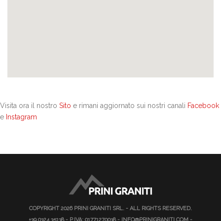
Visita ora il nostro
Sito
e rimani aggiornato sui nostri canali
Facebook
e
Instagram
COPYRIGHT 2026
PRINI GRANITI SRL.
- ALL RIGHTS RESERVED.
+39 0324 35138
- P.IVA: 01771270038 -
INFO@PRINIGRANITI.COM
-